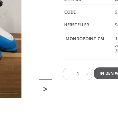
CODE
6
HERSTELLER
S
MONDOPOINT CM
1
W
I
IN DEN 
1
>