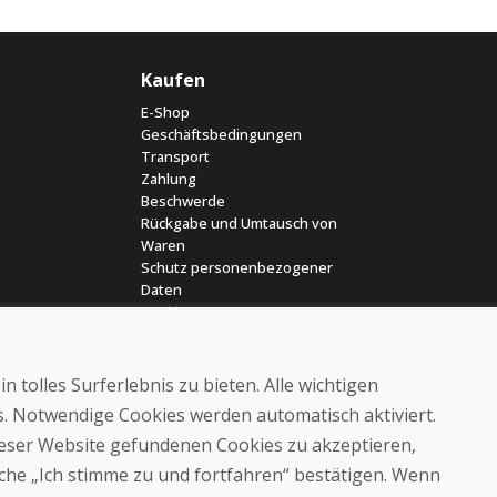
Kaufen
E-Shop
Geschäftsbedingungen
Transport
Zahlung
Beschwerde
Rückgabe und Umtausch von
Waren
Schutz personenbezogener
Daten
Cookies
 tolles Surferlebnis zu bieten. Alle wichtigen
es. Notwendige Cookies werden automatisch aktiviert.
dieser Website gefundenen Cookies zu akzeptieren,
läche „Ich stimme zu und fortfahren“ bestätigen. Wenn