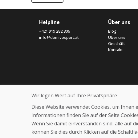
Helpline
Über uns
+421 919 282 306
Blog
info@domivosport.at
Über uns
Geschäft
Kontakt
Wir legen Wert auf Ihre Privatsphäre
Diese Website verwendet Cookies, um Ihnen ein
Informationen finden Sie auf der Seite Cooki
Wenn Sie damit einverstanden sind, alle auf 
können Sie dies durch Klicken auf die Schaltf