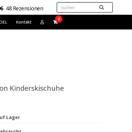
96
48 Rezensionen
0
DEL
Kontakt
on Kinderskischuhe
uf Lager
ebraucht