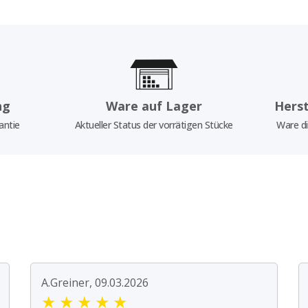
ng
Ware auf Lager
Herst
antie
Aktueller Status der vorrätigen Stücke
Ware di
A.Greiner, 09.03.2026
★
★
★
★
★