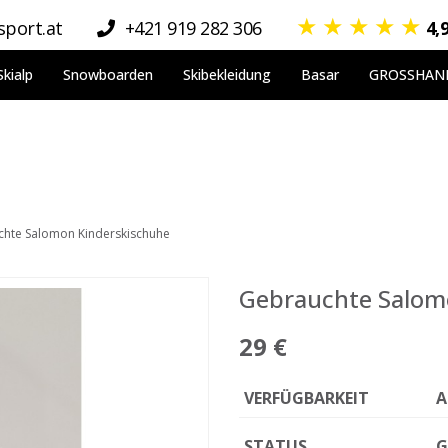
★
★
★
★
★
port.at
+421 919 282 306
4,
Skialp
Snowboarden
Skibekleidung
Basar
GROSSHAN
hte Salomon Kinderskischuhe
Gebrauchte Salom
29 €
VERFÜGBARKEIT
A
STATUS
G