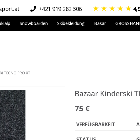
★
★
★
★
★
port.at
+421 919 282 306
4,
Skialp
Snowboarden
Skibekleidung
Basar
GROSSHAN
ski TECNO PRO XT
Bazaar Kinderski
75 €
VERFÜGBARKEIT
A
STATUS
G