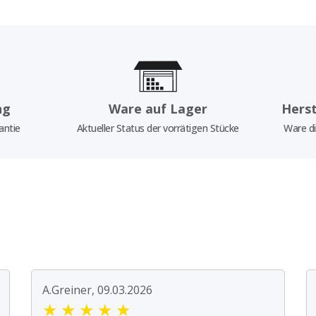
ng
Ware auf Lager
Herst
antie
Aktueller Status der vorrätigen Stücke
Ware di
A.Greiner, 09.03.2026
★
★
★
★
★