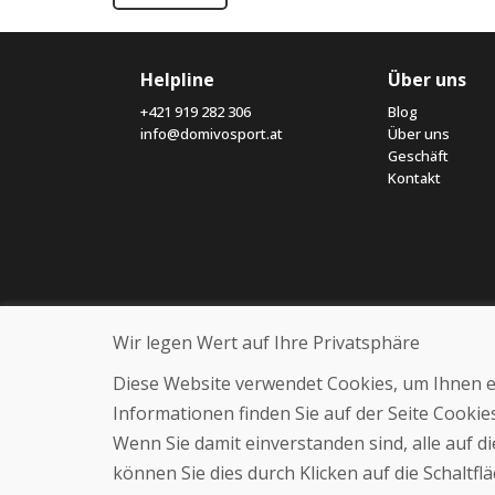
Helpline
Über uns
+421 919 282 306
Blog
info@domivosport.at
Über uns
Geschäft
Kontakt
Wir legen Wert auf Ihre Privatsphäre
Diese Website verwendet Cookies, um Ihnen ein
Informationen finden Sie auf der Seite Cooki
Wenn Sie damit einverstanden sind, alle auf 
können Sie dies durch Klicken auf die Schaltf