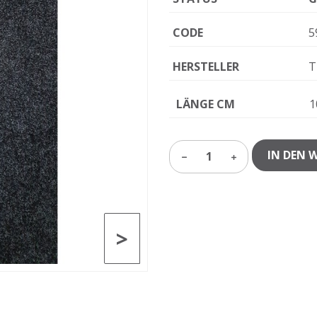
CODE
5
HERSTELLER
T
LÄNGE CM
1
IN DEN 
1
>