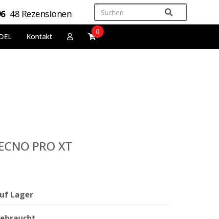
96
48 Rezensionen
0
DEL
Kontakt
 TECNO PRO XT
uf Lager
ebraucht