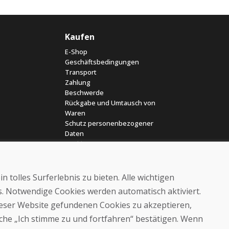
Kaufen
E-Shop
Geschäftsbedingungen
Transport
Zahlung
Beschwerde
Rückgabe und Umtausch von
Waren
Schutz personenbezogener
Daten
Cookies
 tolles Surferlebnis zu bieten. Alle wichtigen
es. Notwendige Cookies werden automatisch aktiviert.
dieser Website gefundenen Cookies zu akzeptieren,
läche „Ich stimme zu und fortfahren“ bestätigen. Wenn