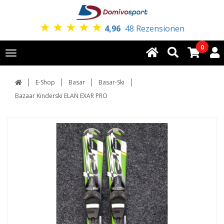
★
★
★
★
★
4,96
48 Rezensionen
0
Toggle
navigation
E-Shop
Basar
Basar-Ski
Bazaar Kinderski ELAN EXAR PRO