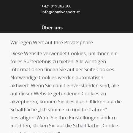
+421 919 282 306
info@domivosport.at
Über uns
Blog
Wir legen Wert auf Ihre Privatsphäre
Über uns
Geschäft
Diese Website verwendet Cookies, um Ihnen ein
Kontakt
tolles Surferlebnis zu bieten. Alle wichtigen
Informationen finden Sie auf der Seite Cookies.
Kaufen
Notwendige Cookies werden automatisch
E-Shop
Geschäftsbedingungen
aktiviert. Wenn Sie damit einverstanden sind, alle
Transport
auf dieser Website gefundenen Cookies zu
Zahlung
akzeptieren, können Sie dies durch Klicken auf die
Beschwerde
Rückgabe und Umtausch von Waren
Schaltfläche „Ich stimme zu und fortfahren“
Schutz personenbezogener Daten
bestätigen. Wenn Sie Ihre Einstellungen ändern
Cookies
möchten, klicken Sie auf die Schaltfläche „Cookie-