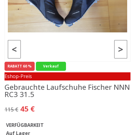
<
>
RABATT 60 %
Verkauf
Eshop-Preis
Gebrauchte Laufschuhe Fischer NNN
RC3 31.5
45 €
115 €
VERFÜGBARKEIT
Auf Lager