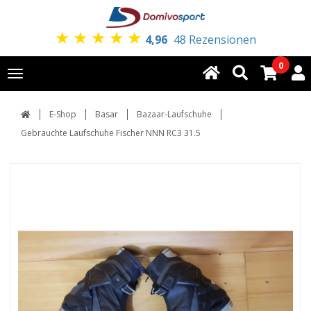
★
★
★
★
★
4,96
48 Rezensionen
0
Toggle
navigation
E-Shop
Basar
Bazaar-Laufschuhe
Gebrauchte Laufschuhe Fischer NNN RC3 31.5