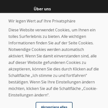
Über uns
Blog
Wir legen Wert auf Ihre Privatsphäre
Über uns
Geschäft
Diese Website verwendet Cookies, um Ihnen ein
Kontakt
tolles Surferlebnis zu bieten. Alle wichtigen
Informationen finden Sie auf der Seite Cookies.
Kaufen
Notwendige Cookies werden automatisch
E-Shop
Geschäftsbedingungen
aktiviert. Wenn Sie damit einverstanden sind, alle
Transport
auf dieser Website gefundenen Cookies zu
Zahlung
akzeptieren, können Sie dies durch Klicken auf die
Beschwerde
Rückgabe und Umtausch von Waren
Schaltfläche „Ich stimme zu und fortfahren“
Schutz personenbezogener Daten
bestätigen. Wenn Sie Ihre Einstellungen ändern
Cookies
möchten, klicken Sie auf die Schaltfläche „Cookie-
Einstellungen ändern“.
Akzeptiere alles