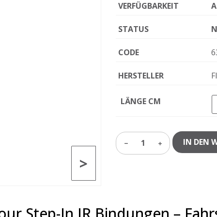
VERFÜGBARKEIT
A
STATUS
N
CODE
6
HERSTELLER
F
LÄNGE CM
IN DEN 
1
>
Tour Step-In JR Bindungen – Fah