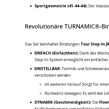
Sportgeometrie (41-44-44):
Der klassis
Revolutionäre TURNAMIC®-Bind
Das Set beinhaltet Bindungen
Tour Step-In J
EINFACH (Einfachheit):
Dank des Mech
Step-In-System ermöglicht ein einfaches 
EINSTELLBAR:
Technik und Schneeverän
verschoben werden.
Im weiteren Verlauf:
Sorgt für einen 
Rückwärts bewegen:
Es wird das Lei
DYNAMIK (Geschmeidigkeit):
Die
Flow
Kraftübertragung und perfekter Skikontr