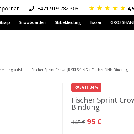
★
★
★
★
★
port.at
+421 919 282 306
4,
Skialp
Snowboarden
Skibekleidung
Basar
GROSSHAN
che Langlaufski
Fischer Sprint Crown JR SKI SKIING + Fischer NNN Bindung
RABATT 34 %
Fischer Sprint Cro
Bindung
95 €
145 €