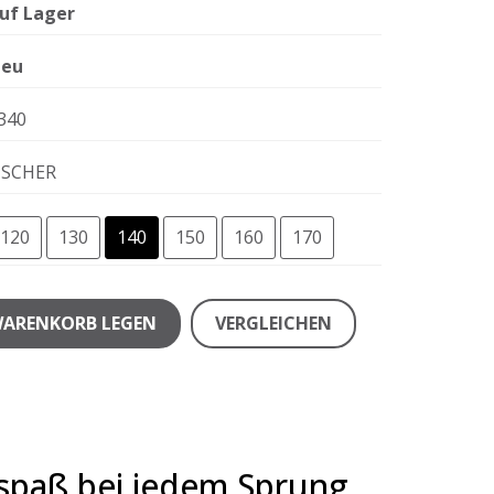
uf Lager
eu
340
ISCHER
120
130
140
150
160
170
WARENKORB LEGEN
VERGLEICHEN
rspaß bei jedem Sprung