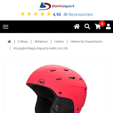
★
★
★
★
★
4,96
48 Rezensionen
0
Toggle
navigation
E-Shop
Skifahren
Helme
Helme für Erwachsene
Rossignol Reply Impacts Helm rot L/XL