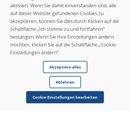
+421 919 282 306
aktiviert. Wenn Sie damit einverstanden sind, alle
info@domivosport.at
auf dieser Website gefundenen Cookies zu
akzeptieren, können Sie dies durch Klicken auf die
Über uns
Schaltfläche „Ich stimme zu und fortfahren“
Blog
bestätigen. Wenn Sie Ihre Einstellungen ändern
Über uns
Geschäft
möchten, klicken Sie auf die Schaltfläche „Cookie-
Kontakt
Einstellungen ändern“.
Kaufen
Akzeptiere alles
E-Shop
Geschäftsbedingungen
Ablehnen
Transport
Zahlung
Beschwerde
Cookie-Einstellungen bearbeiten
Rückgabe und Umtausch von Waren
Schutz personenbezogener Daten
Cookies