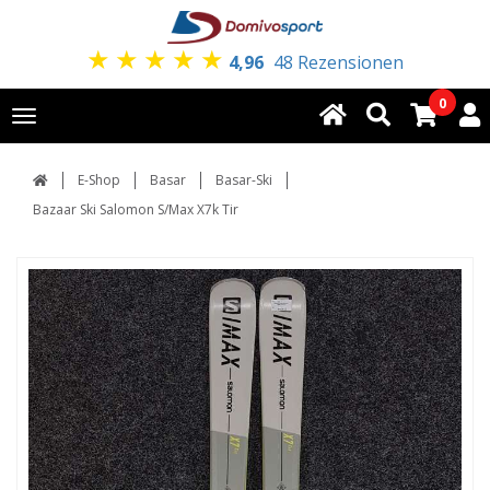
★
★
★
★
★
4,96
48 Rezensionen
0
Toggle
navigation
E-Shop
Basar
Basar-Ski
Bazaar Ski Salomon S/Max X7k Tir