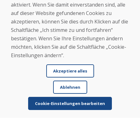
+421 919 282 306
aktiviert. Wenn Sie damit einverstanden sind, alle
info@domivosport.at
auf dieser Website gefundenen Cookies zu
akzeptieren, können Sie dies durch Klicken auf die
Über uns
Schaltfläche „Ich stimme zu und fortfahren“
Blog
bestätigen. Wenn Sie Ihre Einstellungen ändern
Über uns
Geschäft
möchten, klicken Sie auf die Schaltfläche „Cookie-
Kontakt
Einstellungen ändern“.
Kaufen
Akzeptiere alles
E-Shop
Geschäftsbedingungen
Ablehnen
Transport
Zahlung
Beschwerde
Cookie-Einstellungen bearbeiten
Rückgabe und Umtausch von Waren
Schutz personenbezogener Daten
Cookies