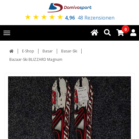
★
★
★
★
★
4,96
48 Rezensionen
0
Toggle
navigation
E-Shop
Basar
Basar-Ski
Bazaar-Ski BLIZZARD Magnum