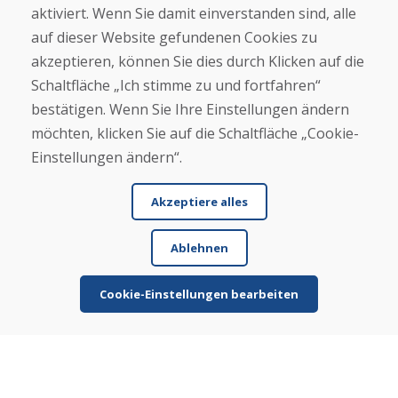
+421 919 282 306
aktiviert. Wenn Sie damit einverstanden sind, alle
info@domivosport.at
auf dieser Website gefundenen Cookies zu
akzeptieren, können Sie dies durch Klicken auf die
Über uns
Schaltfläche „Ich stimme zu und fortfahren“
Blog
bestätigen. Wenn Sie Ihre Einstellungen ändern
Über uns
Geschäft
möchten, klicken Sie auf die Schaltfläche „Cookie-
Kontakt
Einstellungen ändern“.
Kaufen
Akzeptiere alles
E-Shop
Geschäftsbedingungen
Ablehnen
Transport
Zahlung
Beschwerde
Cookie-Einstellungen bearbeiten
Rückgabe und Umtausch von Waren
Schutz personenbezogener Daten
Cookies