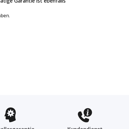
tige Garantie ist ebenfalls
aben.
ellergarantie
Kundendienst