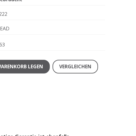
222
EAD
63
WARENKORB LEGEN
VERGLEICHEN