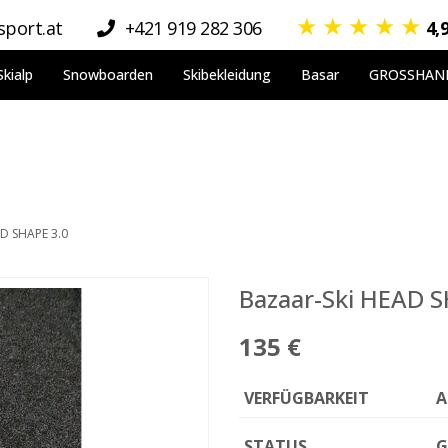
★
★
★
★
★
port.at
+421 919 282 306
4,
Skialp
Snowboarden
Skibekleidung
Basar
GROSSHAN
AD SHAPE 3.0
Bazaar-Ski HEAD S
135 €
VERFÜGBARKEIT
A
STATUS
G