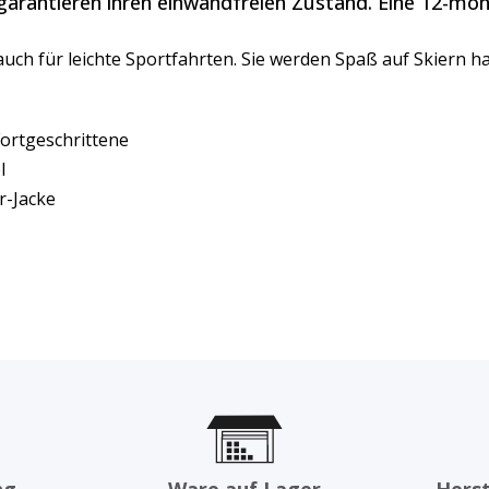
garantieren ihren einwandfreien Zustand. Eine 12-mona
 auch für leichte Sportfahrten. Sie werden Spaß auf Skiern h
rtgeschrittene
l
-Jacke
ng
Ware auf Lager
Herst