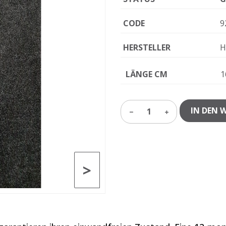
CODE
9
HERSTELLER
H
LÄNGE CM
1
IN DEN 
1
>