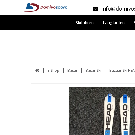
info@domivos
Skifahren
Langlaufen
E-Shop
Basar
Basar-Ski
Bazaar-Ski HE