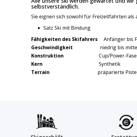
Alle unsere Ski werden gewartet und wir 
selbstverständlich.
Sie eignen sich sowohl für Freizeitfahrten als
Satz Ski mit Bindung
Fähigkeiten des Skifahrers
Anfänger bis Fo
Geschwindigkeit
niedrig bis mitte
Konstruktion
Cup/Power-Faser
Kern
Synthetik
Terrain
präparierte Piste
Skigeschäft
Erstattu