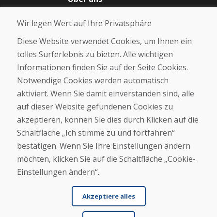
Blog
Wir legen Wert auf Ihre Privatsphäre
Über uns
Geschäft
Diese Website verwendet Cookies, um Ihnen ein
Kontakt
tolles Surferlebnis zu bieten. Alle wichtigen
Informationen finden Sie auf der Seite Cookies.
Kaufen
Notwendige Cookies werden automatisch
E-Shop
Geschäftsbedingungen
aktiviert. Wenn Sie damit einverstanden sind, alle
Transport
auf dieser Website gefundenen Cookies zu
Zahlung
akzeptieren, können Sie dies durch Klicken auf die
Beschwerde
Rückgabe und Umtausch von Waren
Schaltfläche „Ich stimme zu und fortfahren“
Schutz personenbezogener Daten
bestätigen. Wenn Sie Ihre Einstellungen ändern
Cookies
möchten, klicken Sie auf die Schaltfläche „Cookie-
Einstellungen ändern“.
Akzeptiere alles