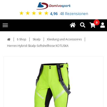
★
★
★
★
★
4,96
48 Rezensionen
0
Toggle
navigation
E-Shop
Skialp
Kleidung und Accessoires
Herren-Hybrid-Skialp-Softshellhose KOTLISKA