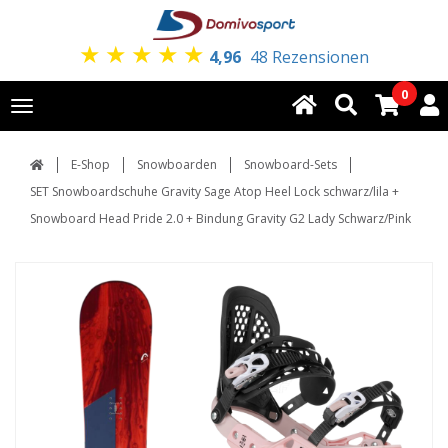
★
★
★
★
★
4,96
48 Rezensionen
0
Toggle
navigation
E-Shop
Snowboarden
Snowboard-Sets
SET Snowboardschuhe Gravity Sage Atop Heel Lock schwarz/lila +
Snowboard Head Pride 2.0 + Bindung Gravity G2 Lady Schwarz/Pink