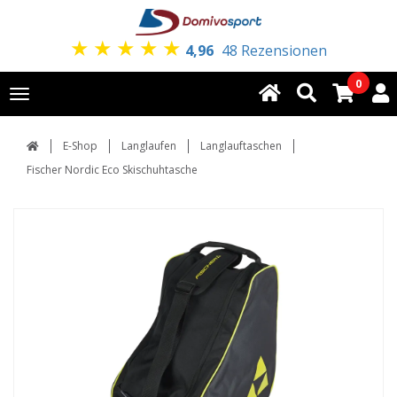
★
★
★
★
★
4,96
48 Rezensionen
0
Toggle
navigation
E-Shop
Langlaufen
Langlauftaschen
Fischer Nordic Eco Skischuhtasche