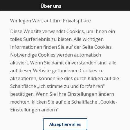
Über uns
Blog
Wir legen Wert auf Ihre Privatsphäre
Über uns
Geschäft
Diese Website verwendet Cookies, um Ihnen ein
Kontakt
tolles Surferlebnis zu bieten. Alle wichtigen
Informationen finden Sie auf der Seite Cookies.
Kaufen
Notwendige Cookies werden automatisch
E-Shop
Geschäftsbedingungen
aktiviert. Wenn Sie damit einverstanden sind, alle
Transport
auf dieser Website gefundenen Cookies zu
Zahlung
akzeptieren, können Sie dies durch Klicken auf die
Beschwerde
Rückgabe und Umtausch von Waren
Schaltfläche „Ich stimme zu und fortfahren“
Schutz personenbezogener Daten
bestätigen. Wenn Sie Ihre Einstellungen ändern
Cookies
möchten, klicken Sie auf die Schaltfläche „Cookie-
Einstellungen ändern“.
Akzeptiere alles