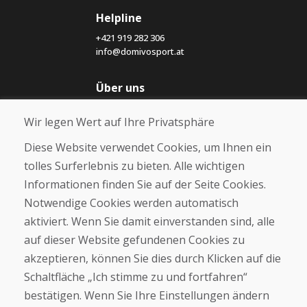
Helpline
+421 919 282 306
info@domivosport.at
Über uns
Blog
Wir legen Wert auf Ihre Privatsphäre
Über uns
Geschäft
Diese Website verwendet Cookies, um Ihnen ein
Kontakt
tolles Surferlebnis zu bieten. Alle wichtigen
Informationen finden Sie auf der Seite Cookies.
Kaufen
Notwendige Cookies werden automatisch
E-Shop
Geschäftsbedingungen
aktiviert. Wenn Sie damit einverstanden sind, alle
Transport
auf dieser Website gefundenen Cookies zu
Zahlung
akzeptieren, können Sie dies durch Klicken auf die
Beschwerde
Rückgabe und Umtausch von Waren
Schaltfläche „Ich stimme zu und fortfahren“
Schutz personenbezogener Daten
bestätigen. Wenn Sie Ihre Einstellungen ändern
Cookies