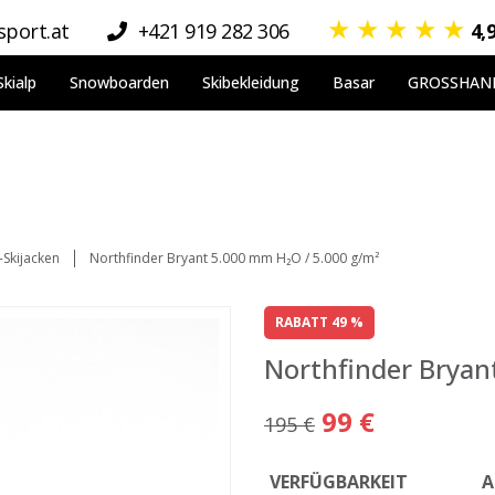
★
★
★
★
★
port.at
+421 919 282 306
4,
Skialp
Snowboarden
Skibekleidung
Basar
GROSSHAN
-Skijacken
Northfinder Bryant 5.000 mm H₂O / 5.000 g/m²
RABATT 49 %
Northfinder Bryan
99 €
195 €
VERFÜGBARKEIT
A