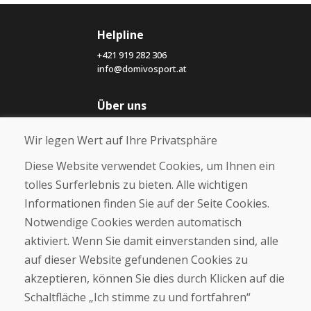
Helpline
+421 919 282 306
info@domivosport.at
Über uns
Blog
Wir legen Wert auf Ihre Privatsphäre
Über uns
Geschäft
Diese Website verwendet Cookies, um Ihnen ein
Kontakt
tolles Surferlebnis zu bieten. Alle wichtigen
Informationen finden Sie auf der Seite Cookies.
Kaufen
Notwendige Cookies werden automatisch
E-Shop
Geschäftsbedingungen
aktiviert. Wenn Sie damit einverstanden sind, alle
Transport
auf dieser Website gefundenen Cookies zu
Zahlung
akzeptieren, können Sie dies durch Klicken auf die
Beschwerde
Rückgabe und Umtausch von Waren
Schaltfläche „Ich stimme zu und fortfahren“
Schutz personenbezogener Daten