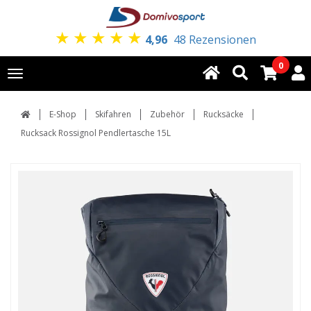
★
★
★
★
★
4,96
48 Rezensionen
0
Toggle
navigation
E-Shop
Skifahren
Zubehör
Rucksäcke
Rucksack Rossignol Pendlertasche 15L