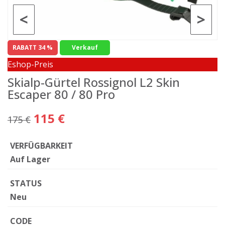
<
>
RABATT 34 %
Verkauf
Eshop-Preis
Skialp-Gürtel Rossignol L2 Skin
Escaper 80 / 80 Pro
115 €
175 €
VERFÜGBARKEIT
Auf Lager
STATUS
Neu
CODE