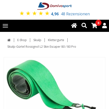
★
★
★
★
★
4,96
48 Rezensionen
0
Toggle
navigation
E-Shop
Skialp
Klettergurte
Skialp-Gürtel Rossignol L2 Skin Escaper 80 / 80 Pro