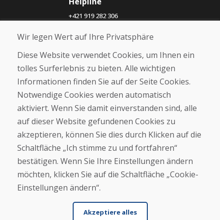
Helpline
+421 919 282 306
info@domivosport.at
Wir legen Wert auf Ihre Privatsphäre
Über uns
Diese Website verwendet Cookies, um Ihnen ein
Blog
tolles Surferlebnis zu bieten. Alle wichtigen
Über uns
Informationen finden Sie auf der Seite Cookies.
Geschäft
Notwendige Cookies werden automatisch
Kontakt
aktiviert. Wenn Sie damit einverstanden sind, alle
auf dieser Website gefundenen Cookies zu
Kaufen
akzeptieren, können Sie dies durch Klicken auf die
E-Shop
Geschäftsbedingungen
Schaltfläche „Ich stimme zu und fortfahren“
Transport
bestätigen. Wenn Sie Ihre Einstellungen ändern
Zahlung
möchten, klicken Sie auf die Schaltfläche „Cookie-
Beschwerde
Rückgabe und Umtausch von Waren
Einstellungen ändern“.
Schutz personenbezogener Daten
Cookies
Akzeptiere alles