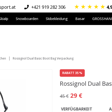
★
★
★
★
★
port.at
+421 919 282 306
4,
Skialp
Snowboarden
Skibekleidung
Basar
GROSSHAN
chen
Rossignol Dual Basic Boot Bag Verpackung
RABATT 35 %
Rossignol Dual Ba
29 €
45 €
VERFÜGBARKEIT
A