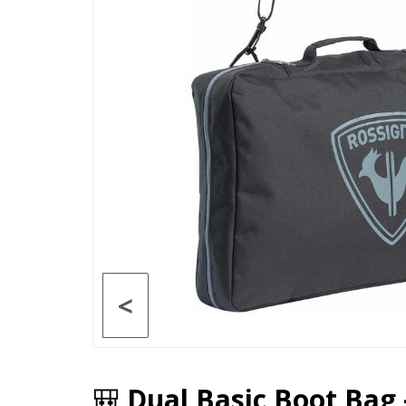
<
🎒
Dual Basic Boot Bag