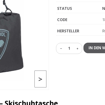
STATUS
N
CODE
1
HERSTELLER
R
IN DEN 
1
>
 – Skischuhtasche