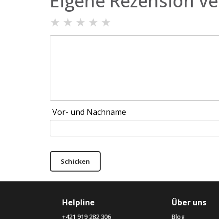
Eigene Rezension ve
★
★
★
★
★
Vor- und Nachname
Schicken
Helpline
Über uns
+421 919 282 306
Blog