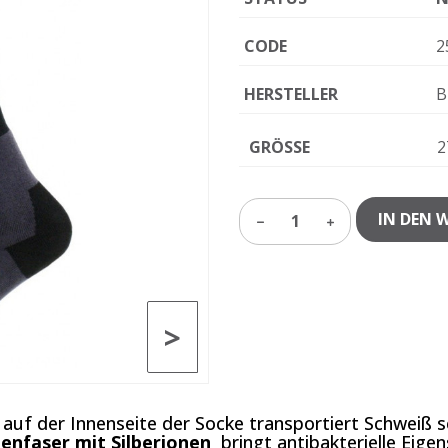
CODE
2
HERSTELLER
B
GRÖSSE
2
IN DEN 
1
>
auf der Innenseite der Socke transportiert Schweiß s
nfaser mit Silberionen
bringt antibakterielle Eige