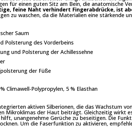
en für einen guten Sitz am Bein, die anatomische Ver
ige, feine Naht verhindert Fingerabdrücke, ist ab
gen zu waschen, da die Materialien eine stärkende u
ischer Saum
d Polsterung des Vorderbeins
ung und Polsterung der Achillessehne
er
polsterung der Füße
% Climawell-Polypropylen, 5 % Elasthan
tegrierten aktiven Silberionen, die das Wachstum von
n Mikroklimas der Haut beiträgt. Gleichzeitig wirkt es
lft, unangenehme Gerüche zu beseitigen. Die Funktio
rocknen. Um die Faserfunktion zu aktivieren, empfeh