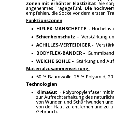
Zonen mit erhöhter Elastizität
Sie sorg
angenehmes Tragegefühl.
Die hochwert
empfehlen, die Socke vor dem ersten Tra
Funktionszonen
HIFLEX-MANSCHETTE
- Hochelast
Schienbeinschutz –
Verstärkung un
ACHILLES-VERTEIDIGER -
Verstärk
BODYFLEX-BÄNDER -
Gummibänd
WEICHE SOHLE -
Stärkung und Auf
Materialzusammensetzung
50 % Baumwolle, 25 % Polyamid, 20 
Technologien
KlimaGut
- Polypropylenfaser mit in
zur Aufrechterhaltung des natürliche
von Wunden und Schürfwunden und hi
von der Haut zu entfernen und zu t
Gebrauch.