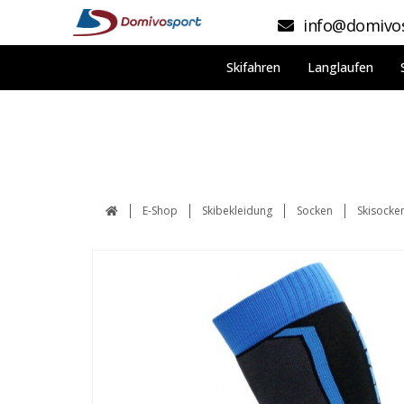
info@domivos
Skifahren
Langlaufen
E-Shop
Skibekleidung
Socken
Skisocken