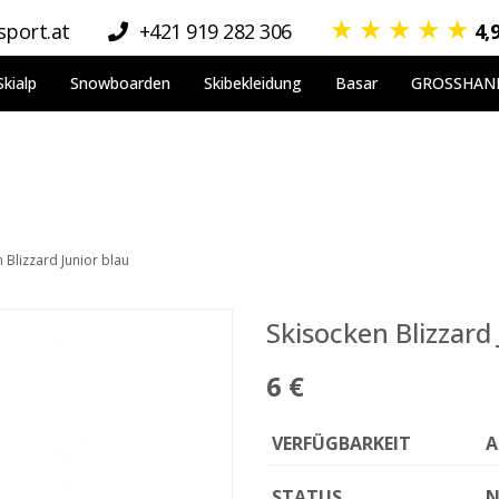
★
★
★
★
★
port.at
+421 919 282 306
4,
Skialp
Snowboarden
Skibekleidung
Basar
GROSSHAN
 Blizzard Junior blau
Skisocken Blizzard 
6 €
VERFÜGBARKEIT
A
STATUS
N