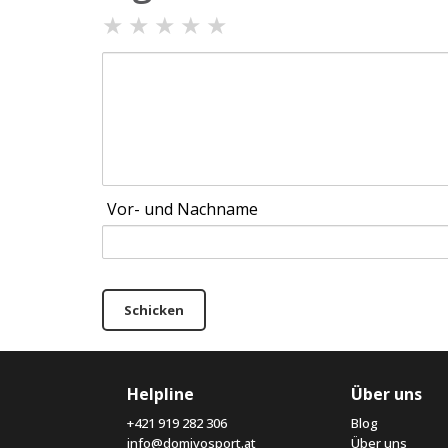
★
★
★
★
★
Vor- und Nachname
Schicken
Helpline
Über uns
+421 919 282 306
Blog
info@domivosport.at
Über uns