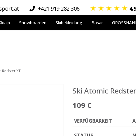
★
★
★
★
★
port.at
+421 919 282 306
4,
Skialp
Snowboarden
Skibekleidung
Basar
GROSSHAN
c Redster XT
Ski Atomic Redste
109 €
VERFÜGBARKEIT
A
STATUS
N