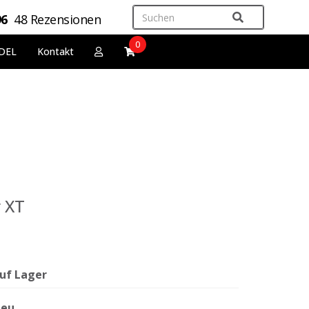
96
48 Rezensionen
0
DEL
Kontakt
r XT
uf Lager
eu