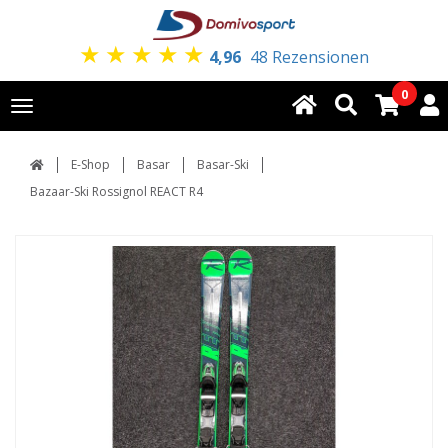
★
★
★
★
★
4,96
48 Rezensionen
0
Toggle
navigation
E-Shop
Basar
Basar-Ski
Bazaar-Ski Rossignol REACT R4