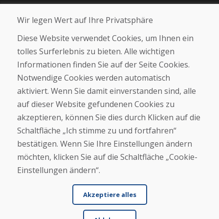
Blog
Wir legen Wert auf Ihre Privatsphäre
Über uns
Geschäft
Diese Website verwendet Cookies, um Ihnen ein
Kontakt
tolles Surferlebnis zu bieten. Alle wichtigen
Informationen finden Sie auf der Seite Cookies.
Kaufen
Notwendige Cookies werden automatisch
E-Shop
Geschäftsbedingungen
aktiviert. Wenn Sie damit einverstanden sind, alle
Transport
auf dieser Website gefundenen Cookies zu
Zahlung
akzeptieren, können Sie dies durch Klicken auf die
Beschwerde
Rückgabe und Umtausch von Waren
Schaltfläche „Ich stimme zu und fortfahren“
Schutz personenbezogener Daten
bestätigen. Wenn Sie Ihre Einstellungen ändern
Cookies
möchten, klicken Sie auf die Schaltfläche „Cookie-
Einstellungen ändern“.
Akzeptiere alles