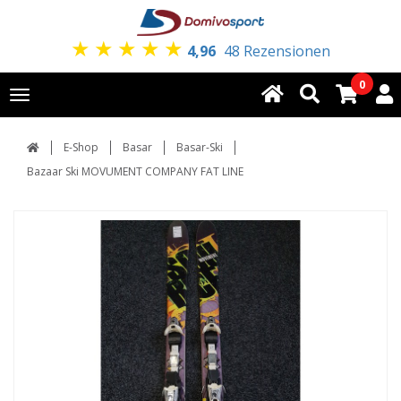
★
★
★
★
★
4,96
48 Rezensionen
0
Toggle
navigation
E-Shop
Basar
Basar-Ski
Bazaar Ski MOVUMENT COMPANY FAT LINE