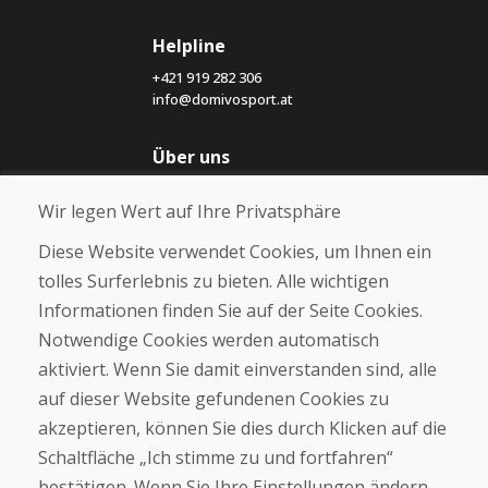
Helpline
+421 919 282 306
info@domivosport.at
Über uns
Blog
Wir legen Wert auf Ihre Privatsphäre
Über uns
Geschäft
Diese Website verwendet Cookies, um Ihnen ein
Kontakt
tolles Surferlebnis zu bieten. Alle wichtigen
Informationen finden Sie auf der Seite Cookies.
Kaufen
Notwendige Cookies werden automatisch
E-Shop
Geschäftsbedingungen
aktiviert. Wenn Sie damit einverstanden sind, alle
Transport
auf dieser Website gefundenen Cookies zu
Zahlung
akzeptieren, können Sie dies durch Klicken auf die
Beschwerde
Rückgabe und Umtausch von Waren
Schaltfläche „Ich stimme zu und fortfahren“
Schutz personenbezogener Daten
bestätigen. Wenn Sie Ihre Einstellungen ändern