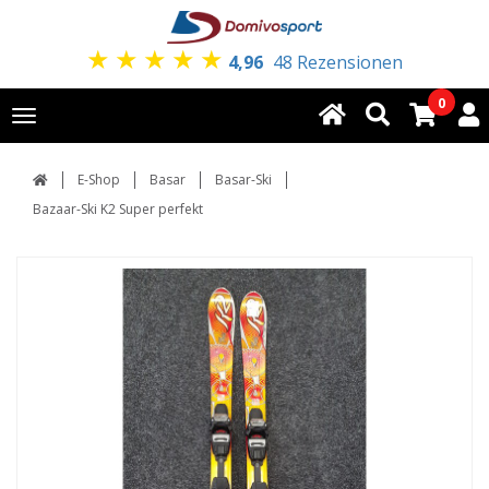
★
★
★
★
★
4,96
48 Rezensionen
0
Toggle
navigation
E-Shop
Basar
Basar-Ski
Bazaar-Ski K2 Super perfekt