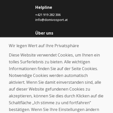
Helpline
+421 919 282 306
info@domivosport.at
Über uns
Blog
Wir legen Wert auf Ihre Privatsphäre
Über uns
Geschäft
Diese Website verwendet Cookies, um Ihnen ein
Kontakt
tolles Surferlebnis zu bieten. Alle wichtigen
Informationen finden Sie auf der Seite Cookies.
Kaufen
Notwendige Cookies werden automatisch
E-Shop
Geschäftsbedingungen
aktiviert. Wenn Sie damit einverstanden sind, alle
Transport
auf dieser Website gefundenen Cookies zu
Zahlung
akzeptieren, können Sie dies durch Klicken auf die
Beschwerde
Rückgabe und Umtausch von Waren
Schaltfläche „Ich stimme zu und fortfahren“
Schutz personenbezogener Daten
bestätigen. Wenn Sie Ihre Einstellungen ändern
Cookies