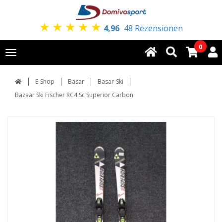
★
★
★
★
★
4,96
48 Rezensionen
0
Toggle
navigation
E-Shop
Basar
Basar-Ski
Bazaar Ski Fischer RC4 Sc Superior Carbon