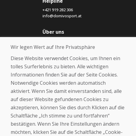
Helpline
+421 919 282 306
info@domivosport.at
Über uns
Blog
Wir legen Wert auf Ihre Privatsphäre
Über uns
Geschäft
Diese Website verwendet Cookies, um Ihnen ein
Kontakt
tolles Surferlebnis zu bieten. Alle wichtigen
Informationen finden Sie auf der Seite Cookies.
Kaufen
Notwendige Cookies werden automatisch
E-Shop
Geschäftsbedingungen
aktiviert. Wenn Sie damit einverstanden sind, alle
Transport
auf dieser Website gefundenen Cookies zu
Zahlung
akzeptieren, können Sie dies durch Klicken auf die
Beschwerde
Rückgabe und Umtausch von Waren
Schaltfläche „Ich stimme zu und fortfahren“
Schutz personenbezogener Daten
bestätigen. Wenn Sie Ihre Einstellungen ändern
Cookies
möchten, klicken Sie auf die Schaltfläche „Cookie-