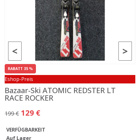
<
>
RABATT 35 %
Eshop-Preis
Bazaar-Ski ATOMIC REDSTER LT
RACE ROCKER
129 €
199 €
VERFÜGBARKEIT
Auf Lager