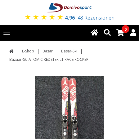
★
★
★
★
★
4,96
48 Rezensionen
0
Toggle
navigation
E-Shop
Basar
Basar-Ski
Bazaar-Ski ATOMIC REDSTER LT RACE ROCKER