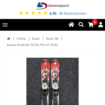
★
★
★
★
★
4,96
48 Rezensionen
0
Toggle
navigation
E-Shop
Basar
Basar-Ski
Bazaar Kinderski TECNO PRO XT XFLEX