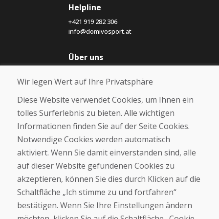
Helpline
+421 919 282 306
info@domivosport.at
Über uns
Blog
Wir legen Wert auf Ihre Privatsphäre
Über uns
Geschäft
Diese Website verwendet Cookies, um Ihnen ein
Kontakt
tolles Surferlebnis zu bieten. Alle wichtigen
Informationen finden Sie auf der Seite Cookies.
Kaufen
Notwendige Cookies werden automatisch
E-Shop
Geschäftsbedingungen
aktiviert. Wenn Sie damit einverstanden sind, alle
Transport
auf dieser Website gefundenen Cookies zu
Zahlung
akzeptieren, können Sie dies durch Klicken auf die
Beschwerde
Rückgabe und Umtausch von Waren
Schaltfläche „Ich stimme zu und fortfahren“
Schutz personenbezogener Daten
bestätigen. Wenn Sie Ihre Einstellungen ändern
Cookies
möchten, klicken Sie auf die Schaltfläche „Cookie-