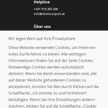
Helpline
+421 919 282 306
info@domivosport.at
Über uns
Blog
Wir legen Wert auf Ihre Privatsphäre
Über uns
Geschäft
Diese Website verwendet Cookies, um Ihnen ein
Kontakt
tolles Surferlebnis zu bieten. Alle wichtigen
Informationen finden Sie auf der Seite Cookies.
Kaufen
Notwendige Cookies werden automatisch
E-Shop
Geschäftsbedingungen
aktiviert. Wenn Sie damit einverstanden sind, alle
Transport
auf dieser Website gefundenen Cookies zu
Zahlung
akzeptieren, können Sie dies durch Klicken auf die
Beschwerde
Rückgabe und Umtausch von Waren
Schaltfläche „Ich stimme zu und fortfahren“
Schutz personenbezogener Daten
bestätigen. Wenn Sie Ihre Einstellungen ändern
Cookies
möchten, klicken Sie auf die Schaltfläche „Cookie-