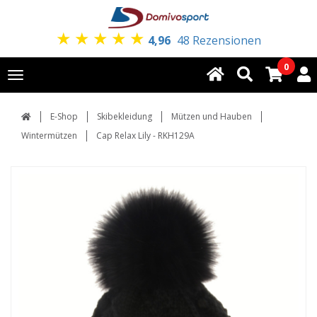
★
★
★
★
★
4,96
48 Rezensionen
0
Toggle
navigation
E-Shop
Skibekleidung
Mützen und Hauben
Wintermützen
Cap Relax Lily - RKH129A