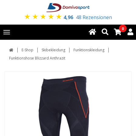
★
★
★
★
★
4,96
48 Rezensionen
0
Toggle
navigation
E-Shop
Skibekleidung
Funktionskleidung
Funktionshose Blizzard Anthrazit