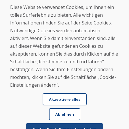
Geschäft
Diese Website verwendet Cookies, um Ihnen ein
Kontakt
tolles Surferlebnis zu bieten. Alle wichtigen
Informationen finden Sie auf der Seite Cookies.
Kaufen
Notwendige Cookies werden automatisch
E-Shop
Geschäftsbedingungen
aktiviert. Wenn Sie damit einverstanden sind, alle
Transport
auf dieser Website gefundenen Cookies zu
Zahlung
akzeptieren, können Sie dies durch Klicken auf die
Beschwerde
Rückgabe und Umtausch von Waren
Schaltfläche „Ich stimme zu und fortfahren“
Schutz personenbezogener Daten
bestätigen. Wenn Sie Ihre Einstellungen ändern
Cookies
möchten, klicken Sie auf die Schaltfläche „Cookie-
Einstellungen ändern“.
Akzeptiere alles
Ablehnen
© DOMIVOSPORT 2026, Alle Rechte vorbehalten
DUFEKSOFT
-
Website-Erstellung
,
Erstellung von E-Shops