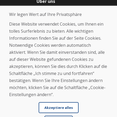
Über uns
Blog
Wir legen Wert auf Ihre Privatsphäre
Über uns
Geschäft
Diese Website verwendet Cookies, um Ihnen ein
Kontakt
tolles Surferlebnis zu bieten. Alle wichtigen
Informationen finden Sie auf der Seite Cookies.
Kaufen
Notwendige Cookies werden automatisch
E-Shop
Geschäftsbedingungen
aktiviert. Wenn Sie damit einverstanden sind, alle
Transport
auf dieser Website gefundenen Cookies zu
Zahlung
akzeptieren, können Sie dies durch Klicken auf die
Beschwerde
Rückgabe und Umtausch von Waren
Schaltfläche „Ich stimme zu und fortfahren“
Schutz personenbezogener Daten
bestätigen. Wenn Sie Ihre Einstellungen ändern
Cookies
möchten, klicken Sie auf die Schaltfläche „Cookie-
Einstellungen ändern“.
Akzeptiere alles