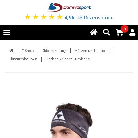
★
★
★
★
★
4,96
48 Rezensionen
0
Toggle
navigation
E-Shop
Skibekleidung
Mützen und Hauben
Skisturmhauben
Fischer Skiletics Stirnband