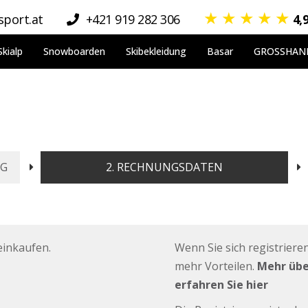
★
★
★
★
★
port.at
+421 919 282 306
4,
Skialp
Snowboarden
Skibekleidung
Basar
GROSSHAN
NG
2. RECHNUNGSDATEN
einkaufen.
Wenn Sie sich registrieren
mehr Vorteilen.
Mehr über
erfahren Sie hier