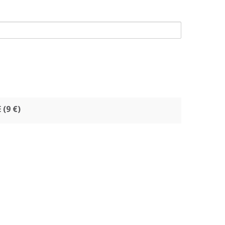
E
(9 €)