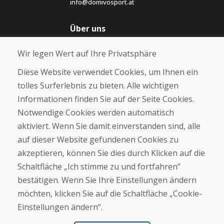
info@domivosport.at
Über uns
Blog
Wir legen Wert auf Ihre Privatsphäre
Über uns
Geschäft
Diese Website verwendet Cookies, um Ihnen ein
Kontakt
tolles Surferlebnis zu bieten. Alle wichtigen
Informationen finden Sie auf der Seite Cookies.
Kaufen
Notwendige Cookies werden automatisch
E-Shop
Geschäftsbedingungen
aktiviert. Wenn Sie damit einverstanden sind, alle
Transport
auf dieser Website gefundenen Cookies zu
Zahlung
akzeptieren, können Sie dies durch Klicken auf die
Beschwerde
Rückgabe und Umtausch von Waren
Schaltfläche „Ich stimme zu und fortfahren“
Schutz personenbezogener Daten
bestätigen. Wenn Sie Ihre Einstellungen ändern
Cookies
möchten, klicken Sie auf die Schaltfläche „Cookie-
Einstellungen ändern“.