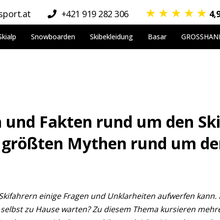
★
★
★
★
★
port.at
+421 919 282 306
4,
Skialp
Snowboarden
Skibekleidung
Basar
GROSSHAN
und Fakten rund um den Ski
e größten Mythen rund um den
 Skifahrern einige Fragen und Unklarheiten aufwerfen kann. Ist
r selbst zu Hause warten? Zu diesem Thema kursieren mehr