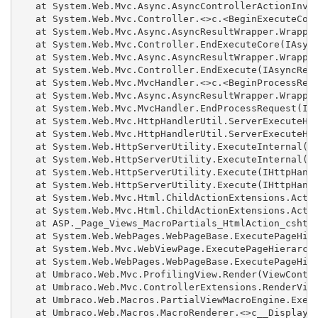
   at System.Web.Mvc.Async.AsyncControllerActionInvok
   at System.Web.Mvc.Controller.<>c.<BeginExecuteCore
   at System.Web.Mvc.Async.AsyncResultWrapper.Wrapped
   at System.Web.Mvc.Controller.EndExecuteCore(IAsync
   at System.Web.Mvc.Async.AsyncResultWrapper.Wrapped
   at System.Web.Mvc.Controller.EndExecute(IAsyncResu
   at System.Web.Mvc.MvcHandler.<>c.<BeginProcessRequ
   at System.Web.Mvc.Async.AsyncResultWrapper.Wrapped
   at System.Web.Mvc.MvcHandler.EndProcessRequest(IAs
   at System.Web.Mvc.HttpHandlerUtil.ServerExecuteHtt
   at System.Web.Mvc.HttpHandlerUtil.ServerExecuteHtt
   at System.Web.HttpServerUtility.ExecuteInternal(IH
   at System.Web.HttpServerUtility.ExecuteInternal(IH
   at System.Web.HttpServerUtility.Execute(IHttpHandl
   at System.Web.HttpServerUtility.Execute(IHttpHandl
   at System.Web.Mvc.Html.ChildActionExtensions.Actio
   at System.Web.Mvc.Html.ChildActionExtensions.Actio
   at ASP._Page_Views_MacroPartials_HtmlAction_cshtml
   at System.Web.WebPages.WebPageBase.ExecutePageHier
   at System.Web.Mvc.WebViewPage.ExecutePageHierarchy
   at System.Web.WebPages.WebPageBase.ExecutePageHier
   at Umbraco.Web.Mvc.ProfilingView.Render(ViewContex
   at Umbraco.Web.Mvc.ControllerExtensions.RenderView
   at Umbraco.Web.Macros.PartialViewMacroEngine.Execu
   at Umbraco.Web.Macros.MacroRenderer.<>c__DisplayCl