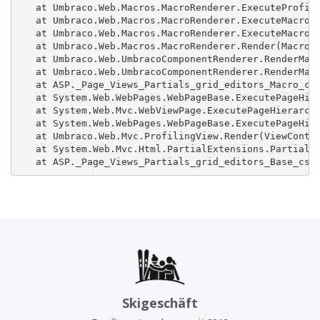
   at Umbraco.Web.Macros.MacroRenderer.ExecuteProfile
   at Umbraco.Web.Macros.MacroRenderer.ExecuteMacroWi
   at Umbraco.Web.Macros.MacroRenderer.ExecuteMacroOf
   at Umbraco.Web.Macros.MacroRenderer.Render(MacroMo
   at Umbraco.Web.UmbracoComponentRenderer.RenderMacr
   at Umbraco.Web.UmbracoComponentRenderer.RenderMacr
   at ASP._Page_Views_Partials_grid_editors_Macro_csh
   at System.Web.WebPages.WebPageBase.ExecutePageHier
   at System.Web.Mvc.WebViewPage.ExecutePageHierarchy
   at System.Web.WebPages.WebPageBase.ExecutePageHier
   at Umbraco.Web.Mvc.ProfilingView.Render(ViewContex
   at System.Web.Mvc.Html.PartialExtensions.Partial(H
   at ASP._Page_Views_Partials_grid_editors_Base_csh
Skigeschäft