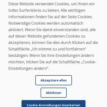
Diese Website verwendet Cookies, um Ihnen ein
Kontakt
tolles Surferlebnis zu bieten. Alle wichtigen
Informationen finden Sie auf der Seite Cookies.
Kaufen
Notwendige Cookies werden automatisch
E-Shop
Geschäftsbedingungen
aktiviert. Wenn Sie damit einverstanden sind, alle
Transport
auf dieser Website gefundenen Cookies zu
Zahlung
akzeptieren, können Sie dies durch Klicken auf die
Beschwerde
Rückgabe und Umtausch von Waren
Schaltfläche „Ich stimme zu und fortfahren“
Schutz personenbezogener Daten
bestätigen. Wenn Sie Ihre Einstellungen ändern
Cookies
möchten, klicken Sie auf die Schaltfläche „Cookie-
Einstellungen ändern“.
Akzeptiere alles
Ablehnen
© DOMIVOSPORT 2026, Alle Rechte vorbehalten
DUFEKSOFT
-
Website-Erstellung
,
Erstellung von E-Shops
Cookie-Einstellungen bearbeiten