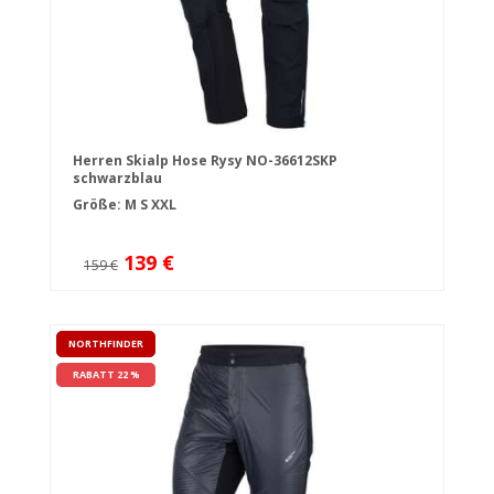
Herren Skialp Hose Rysy NO-36612SKP
schwarzblau
Größe:
M
S
XXL
139 €
159 €
NORTHFINDER
RABATT 22 %