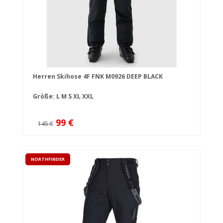
Herren Skihose 4F FNK M0926 DEEP BLACK
Größe:
L
M
S
XL
XXL
99 €
145 €
NORTHFINDER