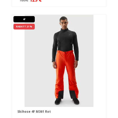
159 €
4F
RABATT 21 %
Skihose 4F M361 Rot