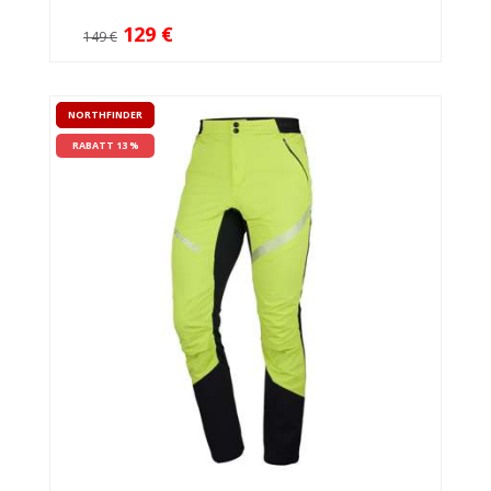
129 €
149 €
NORTHFINDER
RABATT 13 %