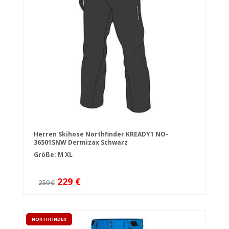
Herren Skihose Northfinder KREADY1 NO-
36501SNW Dermizax Schwarz
Größe:
M
XL
229 €
259 €
NORTHFINDER