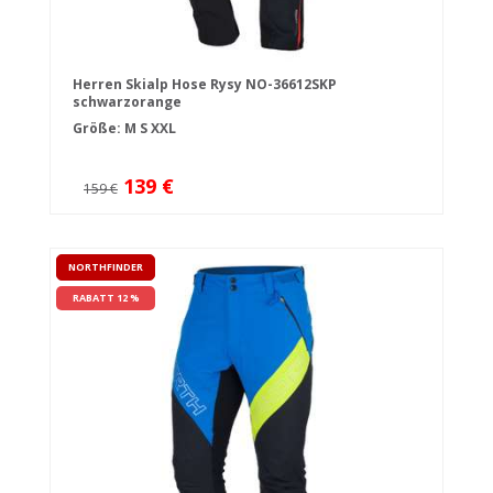
Herren Skialp Hose Rysy NO-36612SKP
schwarzorange
Größe:
M
S
XXL
139 €
159 €
NORTHFINDER
RABATT 12 %