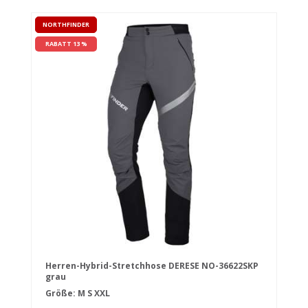
NORTHFINDER
RABATT 13 %
Herren-Hybrid-Stretchhose DERESE NO-36622SKP
grau
Größe:
M
S
XXL