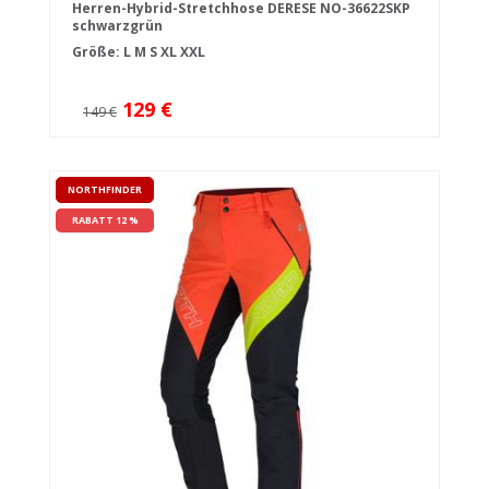
Herren-Hybrid-Stretchhose DERESE NO-36622SKP
schwarzgrün
Größe:
L
M
S
XL
XXL
129 €
149 €
NORTHFINDER
RABATT 12 %