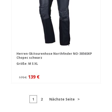
Herren-Skitourenhose Northfinder NO-3856SKP
Chopec schwarz
Größe:
M
S
XL
139 €
179 €
1
2
Nächste Seite
>