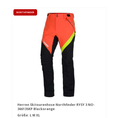
NORTHFINDER
Herren Skitourenhose Northfinder RYSY 3 NO-
36613SKP Blackorange
Größe:
L
M
XL