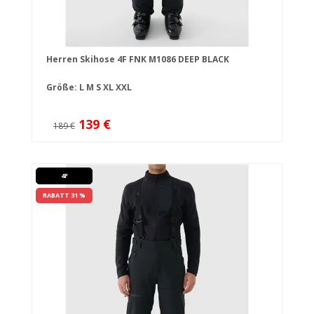
Herren Skihose 4F FNK M1086 DEEP BLACK
Größe:
L
M
S
XL
XXL
139 €
189 €
4F
RABATT 31 %