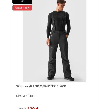
4F
RABATT 18 %
Skihose 4f FNK M694 DEEP BLACK
Größe:
L
XL
129 €