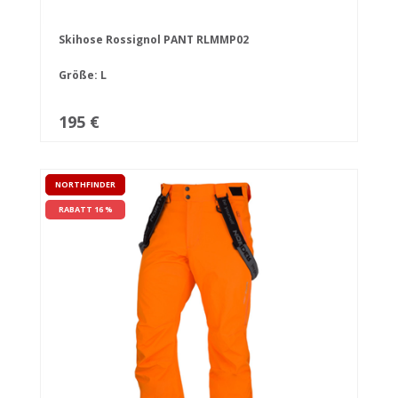
Skihose Rossignol PANT RLMMP02
Größe: L
195 €
NORTHFINDER
RABATT 16 %