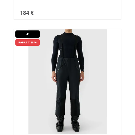
184 €
4F
RABATT 28 %