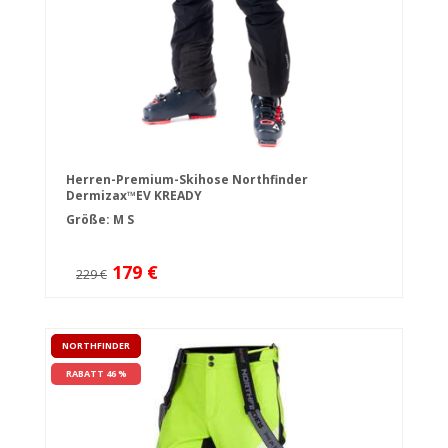
Herren-Premium-Skihose Northfinder
Dermizax™EV KREADY
Größe:
M
S
179 €
229 €
NORTHFINDER
RABATT 46 %