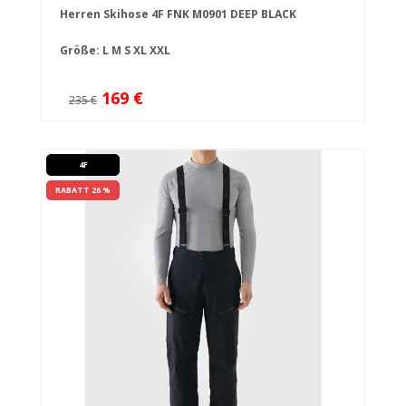
Herren Skihose 4F FNK M0901 DEEP BLACK
Größe:
L
M
S
XL
XXL
169 €
235 €
4F
RABATT 26 %