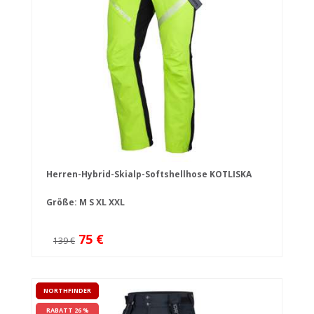
Herren-Hybrid-Skialp-Softshellhose KOTLISKA
Größe:
M
S
XL
XXL
75 €
139 €
NORTHFINDER
RABATT 26 %