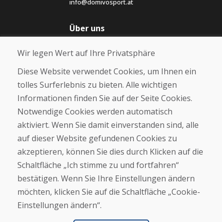
info@domivosport.at
Über uns
Blog
Wir legen Wert auf Ihre Privatsphäre
Über uns
Geschäft
Diese Website verwendet Cookies, um Ihnen ein
Kontakt
tolles Surferlebnis zu bieten. Alle wichtigen
Informationen finden Sie auf der Seite Cookies.
Kaufen
Notwendige Cookies werden automatisch
E-Shop
Geschäftsbedingungen
aktiviert. Wenn Sie damit einverstanden sind, alle
Transport
auf dieser Website gefundenen Cookies zu
Zahlung
akzeptieren, können Sie dies durch Klicken auf die
Beschwerde
Rückgabe und Umtausch von Waren
Schaltfläche „Ich stimme zu und fortfahren“
Schutz personenbezogener Daten
bestätigen. Wenn Sie Ihre Einstellungen ändern
Cookies
möchten, klicken Sie auf die Schaltfläche „Cookie-
Einstellungen ändern“.