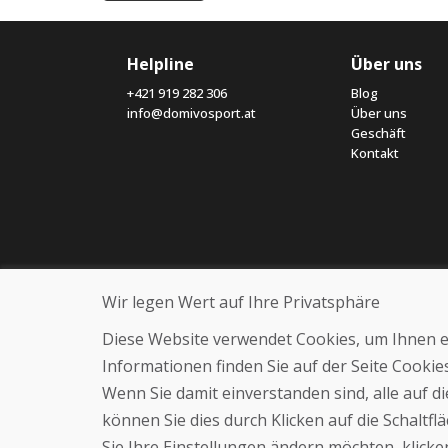
Helpline
Über uns
+421 919 282 306
Blog
info@domivosport.at
Über uns
Geschäft
Kontakt
Wir legen Wert auf Ihre Privatsphäre
Diese Website verwendet Cookies, um Ihnen ein
Informationen finden Sie auf der Seite Cooki
Wenn Sie damit einverstanden sind, alle auf 
können Sie dies durch Klicken auf die Schaltf
Sie Ihre Einstellungen ändern möchten, klicken