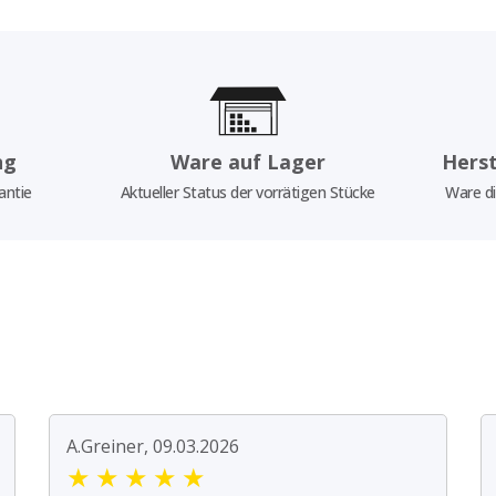
ng
Ware auf Lager
Herst
antie
Aktueller Status der vorrätigen Stücke
Ware di
A.Greiner, 09.03.2026
★
★
★
★
★