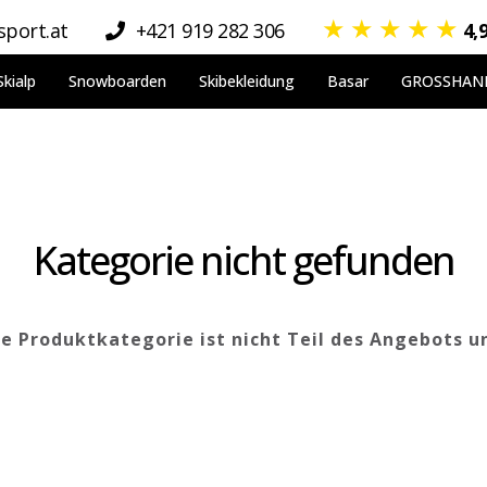
★
★
★
★
★
port.at
+421 919 282 306
4,
Skialp
Snowboarden
Skibekleidung
Basar
GROSSHAN
Kategorie nicht gefunden
 Produktkategorie ist nicht Teil des Angebots u