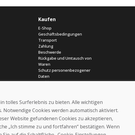
Kaufen
E-Shop
Geschäftsbedingungen
Transport
Zahlung
Beschwerde
Rückgabe und Umtausch von
Waren
Schutz personenbezogener
Daten
Cookies
 tolles Surferlebnis zu bieten. Alle wichtigen
es. Notwendige Cookies werden automatisch aktiviert.
dieser Website gefundenen Cookies zu akzeptieren,
läche „Ich stimme zu und fortfahren“ bestätigen. Wenn
© DOMIVOSPORT 2026, Alle Rechte vorbehalten
 Sie auf die Schaltfläche „Cookie-Einstellungen