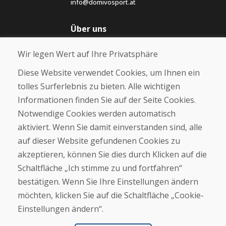
info@domivosport.at
Über uns
Blog
Wir legen Wert auf Ihre Privatsphäre
Über uns
Geschäft
Diese Website verwendet Cookies, um Ihnen ein
Kontakt
tolles Surferlebnis zu bieten. Alle wichtigen
Informationen finden Sie auf der Seite Cookies.
Kaufen
Notwendige Cookies werden automatisch
E-Shop
Geschäftsbedingungen
aktiviert. Wenn Sie damit einverstanden sind, alle
Transport
auf dieser Website gefundenen Cookies zu
Zahlung
akzeptieren, können Sie dies durch Klicken auf die
Beschwerde
Rückgabe und Umtausch von Waren
Schaltfläche „Ich stimme zu und fortfahren“
Schutz personenbezogener Daten
bestätigen. Wenn Sie Ihre Einstellungen ändern
Cookies
möchten, klicken Sie auf die Schaltfläche „Cookie-
Einstellungen ändern“.