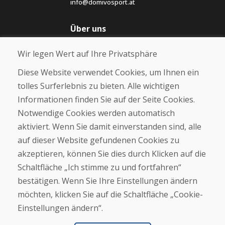
info@domivosport.at
Über uns
Blog
Wir legen Wert auf Ihre Privatsphäre
Über uns
Geschäft
Diese Website verwendet Cookies, um Ihnen ein
Kontakt
tolles Surferlebnis zu bieten. Alle wichtigen
Informationen finden Sie auf der Seite Cookies.
Kaufen
Notwendige Cookies werden automatisch
E-Shop
Geschäftsbedingungen
aktiviert. Wenn Sie damit einverstanden sind, alle
Transport
auf dieser Website gefundenen Cookies zu
Zahlung
akzeptieren, können Sie dies durch Klicken auf die
Beschwerde
Rückgabe und Umtausch von Waren
Schaltfläche „Ich stimme zu und fortfahren“
Schutz personenbezogener Daten
bestätigen. Wenn Sie Ihre Einstellungen ändern
Cookies
möchten, klicken Sie auf die Schaltfläche „Cookie-
Einstellungen ändern“.