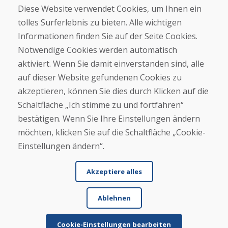
Diese Website verwendet Cookies, um Ihnen ein
Kontakt
tolles Surferlebnis zu bieten. Alle wichtigen
Informationen finden Sie auf der Seite Cookies.
Kaufen
Notwendige Cookies werden automatisch
E-Shop
Geschäftsbedingungen
aktiviert. Wenn Sie damit einverstanden sind, alle
Transport
auf dieser Website gefundenen Cookies zu
Zahlung
akzeptieren, können Sie dies durch Klicken auf die
Beschwerde
Rückgabe und Umtausch von Waren
Schaltfläche „Ich stimme zu und fortfahren“
Schutz personenbezogener Daten
bestätigen. Wenn Sie Ihre Einstellungen ändern
Cookies
möchten, klicken Sie auf die Schaltfläche „Cookie-
Einstellungen ändern“.
Akzeptiere alles
Ablehnen
© DOMIVOSPORT 2026, Alle Rechte vorbehalten
DUFEKSOFT
-
Website-Erstellung
,
Erstellung von E-Shops
Cookie-Einstellungen bearbeiten