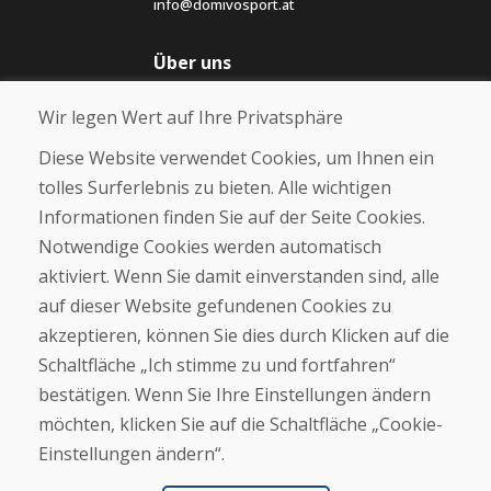
info@domivosport.at
Über uns
Blog
Wir legen Wert auf Ihre Privatsphäre
Über uns
Geschäft
Diese Website verwendet Cookies, um Ihnen ein
Kontakt
tolles Surferlebnis zu bieten. Alle wichtigen
Informationen finden Sie auf der Seite Cookies.
Kaufen
Notwendige Cookies werden automatisch
E-Shop
Geschäftsbedingungen
aktiviert. Wenn Sie damit einverstanden sind, alle
Transport
auf dieser Website gefundenen Cookies zu
Zahlung
akzeptieren, können Sie dies durch Klicken auf die
Beschwerde
Rückgabe und Umtausch von Waren
Schaltfläche „Ich stimme zu und fortfahren“
Schutz personenbezogener Daten
bestätigen. Wenn Sie Ihre Einstellungen ändern
Cookies
möchten, klicken Sie auf die Schaltfläche „Cookie-
Einstellungen ändern“.