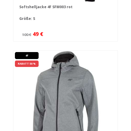
Softshelljacke 4F SFM003 rot
Größe: S
49 €
100 €
4F
RABATT 50 %