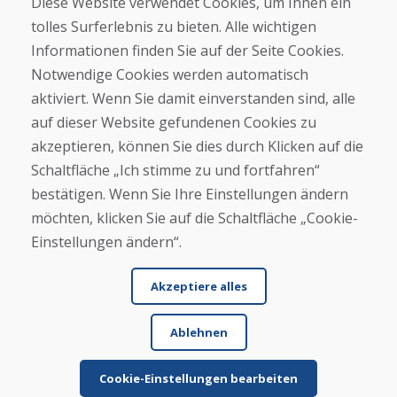
Diese Website verwendet Cookies, um Ihnen ein
Kontakt
tolles Surferlebnis zu bieten. Alle wichtigen
Informationen finden Sie auf der Seite Cookies.
Kaufen
Notwendige Cookies werden automatisch
E-Shop
Geschäftsbedingungen
aktiviert. Wenn Sie damit einverstanden sind, alle
Transport
auf dieser Website gefundenen Cookies zu
Zahlung
akzeptieren, können Sie dies durch Klicken auf die
Beschwerde
Rückgabe und Umtausch von Waren
Schaltfläche „Ich stimme zu und fortfahren“
Schutz personenbezogener Daten
bestätigen. Wenn Sie Ihre Einstellungen ändern
Cookies
möchten, klicken Sie auf die Schaltfläche „Cookie-
Einstellungen ändern“.
Akzeptiere alles
Ablehnen
© DOMIVOSPORT 2026, Alle Rechte vorbehalten
DUFEKSOFT
-
Website-Erstellung
,
Erstellung von E-Shops
Cookie-Einstellungen bearbeiten