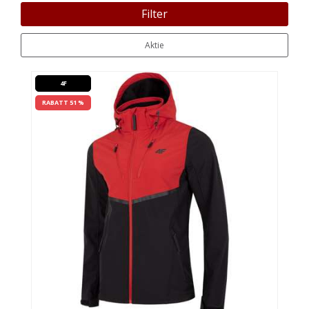
Filter
Aktie
4F
RABATT 51 %