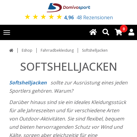
★
★
★
★
★
4,96
48 Rezensionen
0
Toggle
navigation
Eshop
Fahrradbekleidung
Softshelljacken
SOFTSHELLJACKEN
Softshelljacken
sollte zur Ausrüstung eines jeden
Sportlers gehören. Warum?
Darüber hinaus sind sie ein ideales Kleidungsstück
für alle Jahreszeiten und für verschiedene Arten
von Outdoor-Aktivitäten. Sie sind flexibel, bequem
und bieten hervorragenden Schutz vor Wind und
Kälte, sorgen aber gleichzeitig für eine