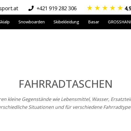
★
★
★
★
★
port.at
+421 919 282 306
4,
Skialp
Snowboarden
Skibekleidung
Basar
GROSSHAN
FAHRRADTASCHEN
ahren kleine Gegenstände wie Lebensmittel, Wasser, Ersatzt
erschiedliche Situationen und für verschiedene Fahrradtype