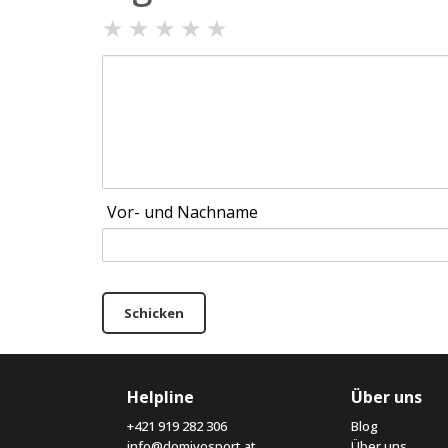
★
★
★
★
★
Vor- und Nachname
Schicken
Helpline
Über uns
+421 919 282 306
Blog
info@domivosport.at
Über uns