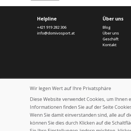
Helpline
Über uns
+421 919 282 306
Blog
info@domivosport.at
Über uns
Geschäft
Kontakt
Wir legen Wert auf Ihre Privatsphäre
Diese Website verwendet Cookies, um Ihnen ein
Informationen finden Sie auf der Seite Cooki
Wenn Sie damit einverstanden sind, alle auf 
können Sie dies durch Klicken auf die Schaltf
Sie Ihre Einstellungen ändern möchten, klicken