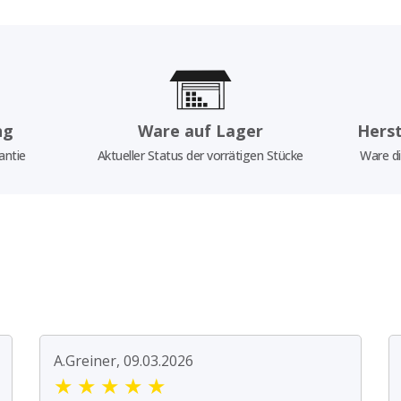
ng
Ware auf Lager
Herst
antie
Aktueller Status der vorrätigen Stücke
Ware di
A.Greiner, 09.03.2026
★
★
★
★
★