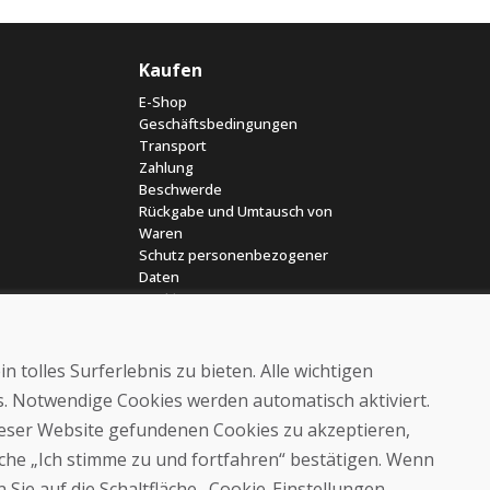
Kaufen
E-Shop
Geschäftsbedingungen
Transport
Zahlung
Beschwerde
Rückgabe und Umtausch von
Waren
Schutz personenbezogener
Daten
Cookies
 tolles Surferlebnis zu bieten. Alle wichtigen
es. Notwendige Cookies werden automatisch aktiviert.
dieser Website gefundenen Cookies zu akzeptieren,
läche „Ich stimme zu und fortfahren“ bestätigen. Wenn
© DOMIVOSPORT 2026, Alle Rechte vorbehalten
 Sie auf die Schaltfläche „Cookie-Einstellungen