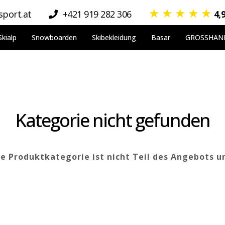
★
★
★
★
★
port.at
+421 919 282 306
4,
Skialp
Snowboarden
Skibekleidung
Basar
GROSSHAN
Kategorie nicht gefunden
 Produktkategorie ist nicht Teil des Angebots u